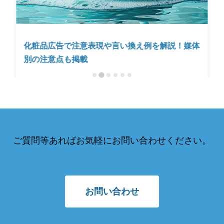
OEM
,
化粧品
広告で注意表現や言い換え例を解説！媒体
化粧品の作り
意点も掲載
OEM/ODM
ご質問等あればお気軽にお問い合わせください。
お問い合わせ