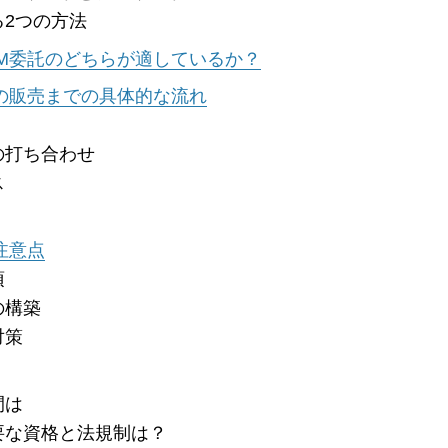
2つの方法
M委託のどちらが適しているか？
の販売までの具体的な流れ
の打ち合わせ
ス
注意点
須
の構築
対策
間は
要な資格と法規制は？