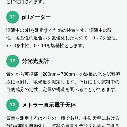
どに使用されます。
11
pHメーター
溶液中のpHを測定するための装置です。溶液中の酸
性・塩基性の度合いを数値化したもので、0～7を酸性、
7～8を中性、8～14を塩基性とします。
12
分光光度計
紫外から可視部（200nm～780nm）の波長の光を試料溶
液に照射し、吸光度を測定します。それにより試料中の
目的成分の定性、定量や構造を調べることができます。
13
メトラー直示電子天秤
質量を測定するはかりの一種であり、手動天秤における
分銅調節を自動化し、試料の質量をデジタル表示できる