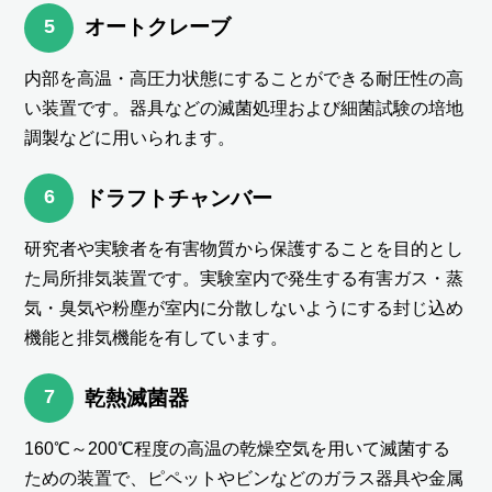
5
オートクレーブ
内部を高温・高圧力状態にすることができる耐圧性の高
い装置です。器具などの滅菌処理および細菌試験の培地
調製などに用いられます。
6
ドラフトチャンバー
研究者や実験者を有害物質から保護することを目的とし
た局所排気装置です。実験室内で発生する有害ガス・蒸
気・臭気や粉塵が室内に分散しないようにする封じ込め
機能と排気機能を有しています。
7
乾熱滅菌器
160℃～200℃程度の高温の乾燥空気を用いて滅菌する
ための装置で、ピペットやビンなどのガラス器具や金属