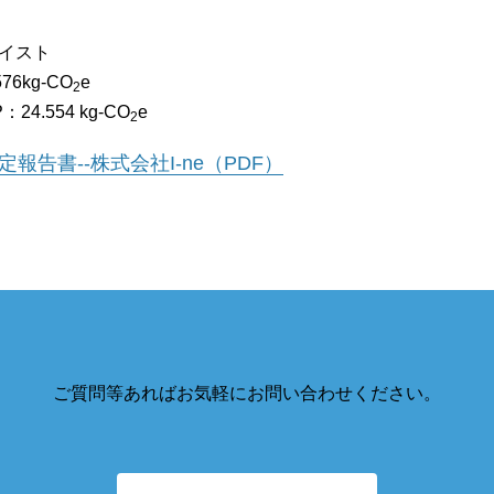
モイスト
6kg-CO
e
2
4.554 kg-CO
e
2
告書--株式会社I-ne（PDF）
ご質問等あればお気軽にお問い合わせください。